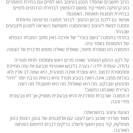
הרוב חושבים שהסדר הנכון בעיצוב הוא לסיים עם בחירת החומרים
כמו קרמיקה חיפויי קיר ומשם להמשיך לבחירת הרהיטים ולסיים
בבחירת תמונות תואמות. האמנם?
אפשר גם ללכת בכיוון ההפוך: לבחור תמונה מרשימה ומיוחדת
וממנה לצאת לעיצוב כשהתמונה משמשת השראה לסגנון ולצבעים
שנבחר.
בחרתי בתמונה "גשם בעיר" של אירנה ראין מתוך המבחר הנפלא
של התמונות באתר נויה.
התמונה הזו מספרת סיפור, שואלת שאלה וממש מדברת אל הצופה.
על רקע ההמון הממהר שאינו מרים ראש ומסתתר תחת מטריה
גדולה, עומדת ילדה / נערה בלבוש אופטימי וצבעוניות עזה מחייכת
ומתמסרת לגשם. היא עוצרת ואינה ממהרת, היא שמה לב אליו ולא
בורחת ממנו, אינה רואה בטבע מטרד והיא נראית הרבה יותר "חיה"
מההמון שברקע. מה היא שואלת? מה היא חושבת? מה רוצה
הציירת שאנחנו נחשוב?
זו תמונה אורבנית ומודרנית והיא צבעונית מספיק אך לא צבעונית
מידי והנה
הצעת עיצוב בהשראתה:
מאוד מודרני ואהוב כיום לעצב עם אלמנטים של בטון, רצפת בטון
מוחלקת, קיר בטון חשוף ולשלב בריקים לבנים לחימום המראה
האורבני.