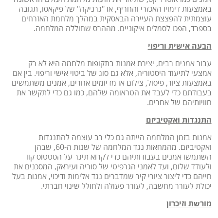
באמצעות דימויו האכזרי והחריף, או "גרניקה" של פיקאסו, תגובה
עוצמתית להפצצת העיירה הבאסקית במהלך מלחמת האזרחים
בספרד, הפכו לסמלים איקוניים. מההרס שחוללה המלחמה.
הבעה אישית וריפוי
עבור אמנים רבים, יצירת אמנות בתקופות מלחמה היא לא רק
אמצעי לתיעוד היסטוריה, אלא גם סוג של ביטוי אישי וריפוי. בין אם
באמצעות ציור, פיסול, צילום או מדיומים אחרים, אמנים משתמשים
בעבודתם כדי לעבד את הטראומה שלהם, כמו גם כדי לתקשר את
חוויותיהם של אחרים.
התנגדות ואקטיביזם
אמנות בזמן המלחמה הייתה גם כלי רב עוצמה להתנגדות
ואקטיביזם. מהמחאות נגד המלחמה של שנות ה-60, שבהן
השתמשו אמנים בעבודותיהם כדי לקרוא תיגר על הסטטוס קוו
ולעודד שלום, ועד לאמני הגרפיטי של סוריה ועיראק, המסכנים את
חייהם כדי ליצור ציורי קיר שמדברים נגד אלימות ודיכוי, אמנות בעל
יכולת לעורר מחשבה, לעורר פעולה ולחולל שינוי חברתי.
מורשת וזיכרון