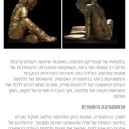
בתקופות של קונפליקט ומהומה, האמנות שימשה לעתים קרובות
מדיום רב עוצמה של ביטוי, השתקפות והתנגדות. ההצטלבות של
אמנות ומלחמה הולידה כמה מיצירות היצירתיות הנוקבות
והמשפיעות ביותר בהיסטוריה האנושית. מהשוחות של מלחמת
העולם הראשונה ועד לרחובות סוריה, אמנים מצאו דרכים ללכוד את
המציאות הקשה של מלחמה, תוך העברת מסרים של תקווה, חוסן
ושלום.
פרספקטיבה היסטורית
לאורך ההיסטוריה, אמנות בזמן המלחמה מילאה תפקיד מכריע
בתיעוד החוויות של אלה שהושפעו ישירות מסכסוך. יצירותיהם של
אמנים כמו אוטו דיקס, שתיאר את זוועות מלחמת העולם הראשונה