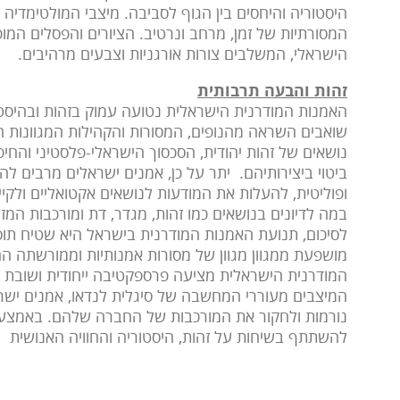
היסטוריה והיחסים בין הגוף לסביבה. מיצבי המולטימדיה
המסורתיות של זמן, מרחב ונרטיב. הציורים והפסלים ה
הישראלי, המשלבים צורות אורגניות וצבעים מרהיבים.
זהות והבעה תרבותית
האמנות המודרנית הישראלית נטועה עמוק בזהות ובהיסט
שואבים השראה מהנופים, המסורות והקהילות המגוונות 
נושאים של זהות יהודית, הסכסוך הישראלי-פלסטיני והחיפ
ביטוי ביצירותיהם. יתר על כן, אמנים ישראלים מרבים
ופוליטית, להעלות את המודעות לנושאים אקטואליים ולק
במה לדיונים בנושאים כמו זהות, מגדר, דת ומורכבות המזר
לסיכום, תנועת האמנות המודרנית בישראל היא שטיח תוס
מושפעת ממגוון מגוון של מסורות אמנותיות וממורשתה ה
המודרנית הישראלית מציעה פרספקטיבה ייחודית ושובת לב
המיצבים מעוררי המחשבה של סיגלית לנדאו, אמנים ישר
נורמות ולחקור את המורכבות של החברה שלהם. באמצע
להשתתף בשיחות על זהות, היסטוריה והחוויה האנושית