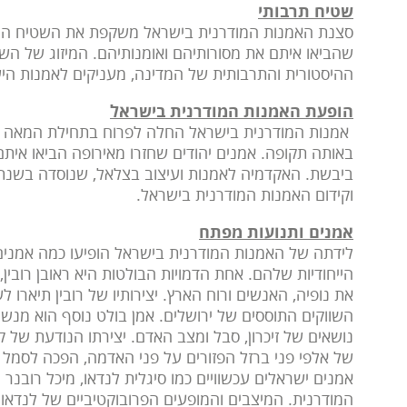
שטיח תרבותי
סצנת האמנות המודרנית בישראל משקפת את השטיח המגוו
שהביאו איתם את מסורותיהם ואומנותיהם. המיזוג של הש
ההיסטורית והתרבותית של המדינה, מעניקים לאמנות הי
הופעת האמנות המודרנית בישראל
באותה תקופה. אמנים יהודים שחזרו מאירופה הביאו איתם
וקידום האמנות המודרנית בישראל.
אמנים ותנועות מפתח
לידתה של האמנות המודרנית בישראל הופיעו כמה אמנים
הייחודיות שלהם. אחת הדמויות הבולטות היא ראובן רובין, 
את נופיה, האנשים ורוח הארץ. יצירותיו של רובין תיארו ל
השווקים התוססים של ירושלים. אמן בולט נוסף הוא מנשה 
נושאים של זיכרון, סבל ומצב האדם. יצירתו הנודעת של 
של אלפי פני ברזל הפזורים על פני האדמה, הפכה לסמל ש
אמנים ישראלים עכשוויים כמו סיגלית לנדאו, מיכל רובנר 
המודרנית. המיצבים והמופעים הפרובוקטיביים של לנדאו 