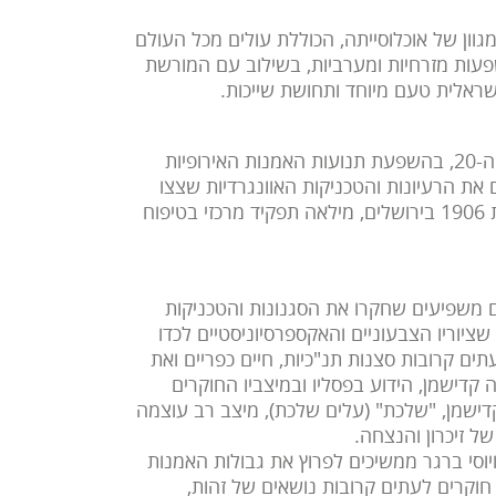
ן של אוכלוסייתה, הכוללת עולים מכל העולם
פעות מזרחיות ומערביות, בשילוב עם המורשת
שראלית טעם מיוחד ותחושת שייכות.
אמנות המודרנית בישראל החלה לפרוח בתחילת המאה ה-20, בהשפעת תנועות האמנות האירופיות
 את הרעיונות והטכניקות האוונגרדיות שצצו
ביבשת. האקדמיה לאמנות ועיצוב בצלאל, שנוסדה בשנת 1906 בירושלים, מילאה תפקיד מרכזי בטיפוח
 משפיעים שחקרו את הסגנונות והטכניקות
שציוריו הצבעוניים והאקספרסיוניסטיים לכדו
עתים קרובות סצנות תנ"כיות, חיים כפריים ואת
קדישמן, הידוע בפסליו ובמיצביו החוקרים
קדישמן, "שלכת" (עלים שלכת), מיצב רב עוצמה
ל זיכרון והנצחה.
ויוסי ברגר ממשיכים לפרוץ את גבולות האמנות
חוקרים לעתים קרובות נושאים של זהות,