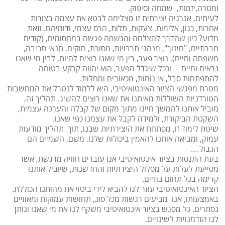
ומטרה,יזמות, שמחה וסיפוק.
לעיתים, אנרגיה יצירתית זו מצליחה לבטא את עצמה בצורות
אחרות, כגון, אלימות, צעקות, תלות, הרס עצמי, ודומיהם. וזאת
מדוע? כיון שהדרך להצלחה והגשמה פגשה במחסומים, (קודים
חברתיים, "חינוך", מנהגי תרבויות, מסורת, חוקים, תנאי סביבה,
משפחה וחיים). נוצר פער, בין מי שאנו רוצים להיות, לבין מי שאנו
נראים וחיים – וככל שיגדל הפער, הוא יהווה קרקע בטוחה
להתפתחות סבל, אי נוחות, מכאובים ומחלות.
מטרת מפגשי הציור האינטואיטיבי, היא ללמוד לנטרל את המחשבות
הטורדניות השוללות מאיתנו את שאנו רוצים להשיג. תהליך זה,
מוביל אותנו להמשך חיינו מתוך מקום של קבלה והערכה עצמית,
השקטת הביקורת, ולמידה לקבל את עצמנו כפי שאנו.
שיטת לימוד זו, מפתחת את היצירתיות שבנו, תוך תהליך מודעות
עמוק, ומביאה אותנו להאמין ביכולות שלנו. משם, השמיים הם
הגבול….
בעת התנסות בציור אינטואיטיבי אנו עוברים חוויה מרגשת, אשר
מסייעת לעלות על מסלול היצירתיות והחדשנות, שיוביל אותנו
קדימה בכל תחום בחיים.
הציור האינטואיטיבי עוזר לנו להביא לידי ביטוי את מהותנו הכוללת.
באמצעותו, אנו מביעים רגשות מכל סוג, תחושות עמוקות ומאוויים
נסתרים. כל מפגש בציור אינטואיטיבי משקף לנו את מי שאנו ונותן
לנו הזדמנויות לשינויים.