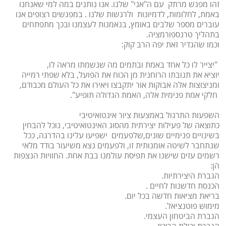
זהו מפגש מרתק עם ה"אני" שלנו. אנו נותנים במה למי שאנחנו
באמת, לחלומות, לדמיונות ולרגשות שלנו . במפגשים רצופים אנו
עוברים מספר שלבים באומץ, בנאמנות לעצמנו ובכך מתפתחים
בתהליך טרנספורמציה.
וכמו שהגדיר זאת יפה הרב קוק:
"יצייר לו כל אחד באמת ובתמים מה שנשמתו מראה לו,
יוציא את תנובתו הרוחנית מן הכוח את הפועל, בלא שפתי רמייה
ומניצוצות אלה אבוקות אור יתקבצו ויאירו את כל העולם מכבודם,
חלקי אמת פנימית אלה, האמת הגדולה תופיע".
השפעות התרגול באמצעות ציור אינטואיטיבי
כתוצאה של פעילות יצירתית מהסוג האינטואיטיבי, נוכל להבחין
בשינויים פנימיים שונים,שלפעמים ישפיעו עלינו בהדרגה, ככל
שנתחבר לשיטה אומנותית זו, ולפעמים נצא משיעור בודד מלאי
רשמים עזים שישנו את תפיסת עולמנו בבת אחת. החוויות הנצפות
הן:
הגברת היצירתיות.
הכנסת חדשנות לחיים .
בריאת מציאות חדשה בכל יום.
מימוש פוטנציאל.
הגברת הביטחון העצמי.
הגברת יכולת הריכוז .