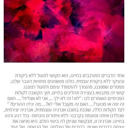
אחד הדברים המורכבים בחיינו, הוא הקושי לפעול ללא ביקורת
ובעיקר ללא ביקורת עצמית. כולנו מושפעים מחוויות העבר שלנו,
ממסרים שספגנו, מהצורך להתמודד עימם ולפעול רצוננו.
קושי זה מתבטא בעצירת תהליכים בחיים, תוך הקשבה לקולות
הפנימיים האומרים לנו : "לא ! זה לא ילך…, אני לא אצליח"…. האם
זה יפה או מכוער?… האם זה מקובל אולי לא?….מה יגידו ההורים? "
לצד הקולות הללו, שוכנת בתוכנו אנרגיה עוצמתית, אנרגיה יצירתית,
שנולדנו איתה ופועמת בקרבנו -ללא וויתורים והנחות- בכל רגע ורגע
בחיינו. אנרגיה זו, מבקשת שניתן לה ביטוי הולם. היא מראה את
עצמה בדרכים שונות. בדרכים של הצלחה, של הגשמה, של יעוד