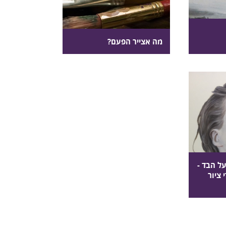
מה אצייר הפעם?
ל הבד -
 ציור