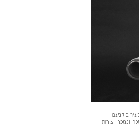
ודית של ‘נויה’ למען תנועת הנוער ‘כנפיים של קרמבו’ התקיימה ב30.10.14 בעיר ביקנעם
ו ונמכרו יצירות