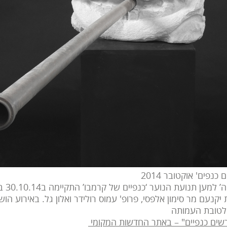
נפים' אוקטובר 2014
תערוכה ייח
נעם מר סימון אלפסי, פרופ' עמוס רולידר ואלון גל. באירוע הושכר
 לטובת העמותה
שים כנפיים" – באתר החדשות המקומי