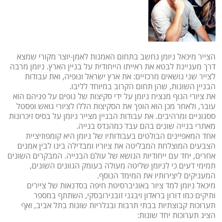
הצייר מיכאל ניומן נחשב בתחום האמנות לאמן-יוצר מקורי שמצא
דרך מעניינת לבטא את ראייתו הייחודית על בניין הארץ. ניומן מרבה
לצייר שני נושאים מרכזיים: את ארץ ישראל ונופיה, ואת עבודות
הבניין השונות, שהן תחום הקרוב במיוחד לליבו.
את ציורי הנוף מנציח ניומן על ידי סקיצות של נופים על פניהם הוא
עובר, ולאחר מכן הוא הופך את הסקיצות הללו לציורי גואש ופסטל
ססגוניים ומרהיבים. את עבודות הבניין מצייר ניומן על בסיס זיכרונות
מאתרי בנייה שונים בהם עבד כמהנדס בנייה.
אחד המאפיינים הבולטים בעבודותיו של ניומן היא קומפוזיציית
הצבעים המוצלחת המבליטה את ציוריו ומבדילה בינו לבין אמנים
אחרים, יחד עם ייחודיות הנושא של עולם הבנייה. המבקרים השונים
תמימי דעים כי לניומן שליטה מעולה בעומק הגוונים השונים,
המעניקים ליצירותיו את המימד הנוסף.
מיכאל ניומן למד ציור באוניברסיטת חיפה בסדנאות של ציירים
ותיקים כמו דורון בראדון ויבגני זובנירובסקי, השתתף במספר
תערוכות קבוצתיות בבתי תרבות ובגלריות שונות בתל אביב, ואף
הציג תערוכות יחד שונות: