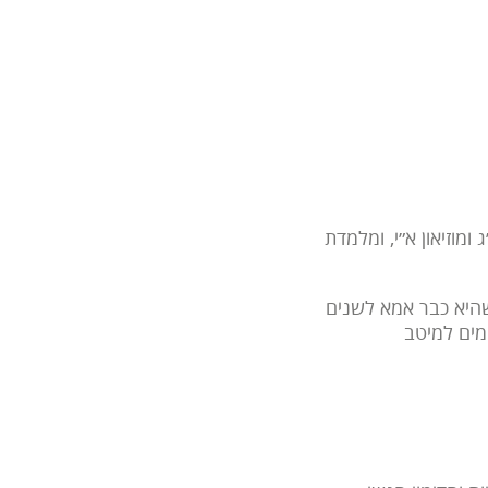
מוזיאון א״י, ומלמדת
 נגה, לימבוס, תירוש ועוד, בתערוכות קבוצתיות ותערוכת יחיד. וב-1996 כשהיא כבר אמא לשנים
מים למיטב