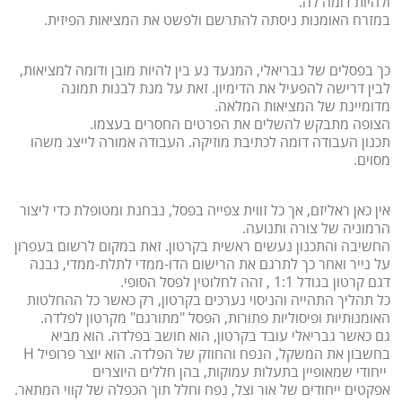
ולהיות דומה לה.
במזרח האומנות ניסתה להתרשם ולפשט את המציאות הפיזית.
כך בפסלים של גבריאלי, המנעד נע בין להיות מובן ודומה למציאות,
לבין דרישה להפעיל את הדימיון. זאת על מנת לבנות תמונה
מדומיינת של המציאות המלאה.
הצופה מתבקש להשלים את הפרטים החסרים בעצמו.
תכנון העבודה דומה לכתיבת מוזיקה. העבודה אמורה לייצג משהו
מסוים.
אין כאן ראליזם, אך כל זווית צפייה בפסל, נבחנת ומטופלת כדי ליצור
הרמוניה של צורה ותנועה.
החשיבה והתכנון נעשים ראשית בקרטון. זאת במקום לרשום בעפרון
על נייר ואחר כך לתרגם את הרישום הדו-ממדי לתלת-ממדי, נבנה
דגם קרטון בגודל 1:1 , זהה לחלוטין לפסל הסופי.
כל תהליך התהייה והניסוי נערכים בקרטון, רק כאשר כל ההחלטות
האומנותיות ופיסוליות פתורות, הפסל "מתורגם" מקרטון לפלדה.
גם כאשר גבריאלי עובד בקרטון, הוא חושב בפלדה. הוא מביא
בחשבון את המשקל, הנפח והחוזק של הפלדה. הוא יוצר פרופיל H
ייחודי שמאופיין בתעלות עמוקות, בהן חללים היוצרים
אפקטים ייחודים של אור וצל, נפח וחלל תוך הכפלה של קווי המתאר.