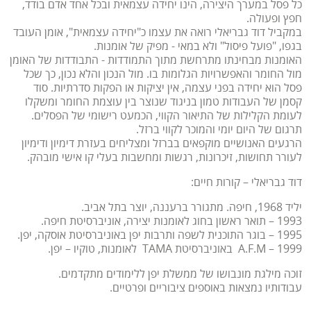
כל פסל במערך היצירה, הינו יחידה עצמאית ובכל אחד אדם בודד,
חפץ ופעולה.
במקביל דוד גבריאלי רואה את עצמו כ"יחידה עצמאית", אומן העובד
בגפו, "פועל פיסול" ולא במאי - מפיק של אומנות.
האומנות מבחינתו מתרחשת מתוך התמודדות - התבודדות של האומן
מול החומר והאפשרויות הגלומות בו. מול הנכון והלא נכון, כך שכל
פסל הוא יחידה בפני עצמה, אין יציקות או הפקות סדרתיות. סוד
קסמן של העבודות טמון בניגוד שנוצר בין עוצמת החומר ומשקלו
לעומת הקלילות של התיאור הקווי, הכמעט רישומי של הפסלים.
תרגום של היום יומי והמוכר לקווי ברזל.
הרגעים האנושיים מוקפאים בברזל ומצליחים בעזרת דימיון ודימיון
לעורר תחושות, זיכרונות, רגשות ומחשבות בעלי קו אישי מובהק.
דוד גבריאלי – קורות חיים:
יליד 1968, חיפה. מתגורר ברעננה, יוצר בתל אביב.
1993 – תואר ראשון בחוג לאומנות יצירה, אוניברסיטת חיפה.
1995 – בוגר התוכנית לשפה ותרבות יפן באוניברסיטת אוסקה, יפן.
1999 – A.F.M באוניברסיטת TAMA לאומנות, טוקיו – יפן.
זוכה מילגת מונבושו של ממשלת יפן ללימודים מתקדמים.
עבודותיו נמצאות באוספים ציבוריים ופרטיים.