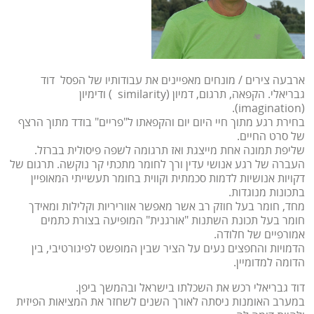
ארבעה צירים / מונחים מאפיינים את עבודותיו של הפסל דוד
גבריאלי. הקפאה, תרגום, דמיון (similarity ) ודימיון
(imagination).
בחירת רגע מתוך חיי היום יום והקפאתו ל"פריים" בודד מתוך הרצף
של סרט החיים.
שליפת תמונה אחת מייצגת ואז תרגומה לשפה פיסולית בברזל.
העברה של רגע אנושי עדין ורך לחומר מתכתי קר נוקשה. תרגום של
דקויות אנושיות לדמות סכמתית וקווית בחומר תעשייתי המאופיין
בתכונות מנוגדות.
מחד, חומר בעל חוזק רב אשר מאפשר אווריריות וקלילות ומאידך
חומר בעל תכונת השתנות "אורגנית" המופיעה בצורת כתמים
אמורפיים של חלודה.
הדמויות והחפצים נעים על הציר שבין המופשט לפיגורטיבי, בין
הדומה למדומיין.
דוד גבריאלי רכש את השכלתו בישראל ובהמשך ביפן.
במערב האומנות ניסתה לאורך השנים לשחזר את המציאות הפיזית