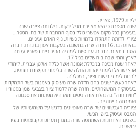
ילידת 1979, פאריז.
שרה מספרת כי היא מציירת מגיל ינקות. בילדותה ציירה שרה
בעיפרון בכל מקום אפשרי כולל בסוף המחברות של בתי הספר…
ציורי ילדותה התמקדו בדמויות נשיות, גוף האדם ועיניים.
בהיותה בת 16 חזרה שרה בתשובה בעקבות אסון בו נהרג חברה
הטוב בתאונת דרכים. עם סיום לימודיה התיכוניים בפאריז עלתה
לארץ והתיישבה בירושלים בגיל 17.
לאחר שנת מכינה במכללת אמונה אשר כללה אולפן עברית, לימודי
ארץ ישראל ולימודי יהדות החלה שרה בלימודי תקשורת חזותית,
לרבות לימודי רישום וציור, במכללה.
לאחר כעשר שנים בהם חדלה שרה מעיסוק באמנות בשל התמקדות
בעיסוקיה המשפחתיים, חזרה שרה ללמוד ציור בצבעי שמן בסטודיו
"זווית חדה" בהנהלת אורה ניסים ומאז היא מפתחת את סגנונה
ואמירתה הייחודיים.
ציוריה העכשוויים של שרה מאופיינים בדגש על משמעויותיו של
המבט ועיסוק ביופי הנשי.
בשנים האחרונות השתתפה שרה במגוון תערוכות קבוצתיות בעיר
ירושלים.