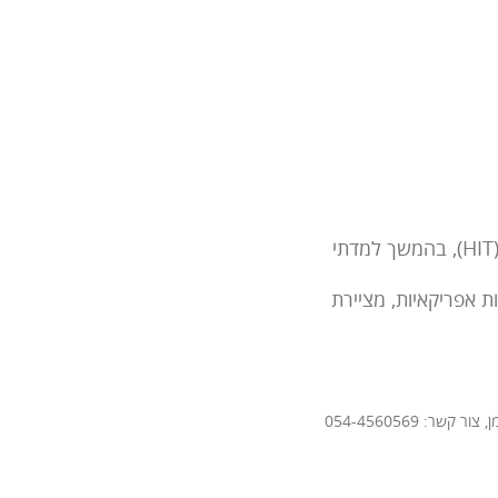
סיימתי לימודים אקדמיים ובעלת תעודת הוראה בעיצוב תעשייתי, במכון הטכנולוגי בחולון (HITׂ), בהמשך למדתי
ות אפריקאיות, מציירת
ר: 054-4560569