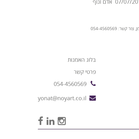
השתתפתי בתערוכות יחיד : 4/11/2008 "נוף אנושי- נקודת מבט גלריית "הפואייה", 07/07/2011 אדם ונוף
ר: 054-4560569
בלוג האמנות
פרטי קשר
054-4560569
yonat@noyart.co.il