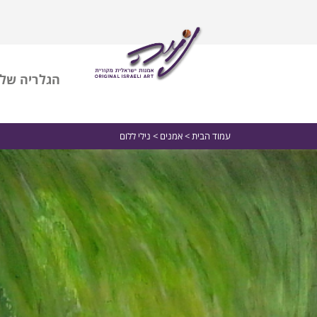
הגלריה שלי
עמוד הבית
>
אמנים
> נילי ללום