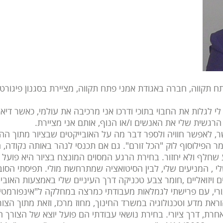
 תקווה, חברה באגודת אמני פתח תקווה, מציירת בסגנון פיגורטיב
י לגלות את החבוי בתוכי ודרכו אני מרכיבה את עולמי, כאשר דיא
רגשית שלי את האנשים ו/או הנוף, אותם אני מציירת.
קשר, לאפשר חוויה ולספר דבר מה על האובייקטים שבציור מתוך ה
ר הפילוסוף לוק "הכל זורם". גם אם תכנסי לנהר באותה נקודה, ה
שחלף ולא יחזור. בחירת הרגע המסוים המונצח בציור היא פועל יו
י , המניעים שלי, לבין הסיטואציה שמתרחשת מולי. תפיסתי הסובי
 ויזואליים ,חומר צבע טכניקה דרך העיניים שלי באמצעות האוביי
רי, עם פרישתי לגמלאות מעבודתי כמרצה במחלקה ל"אינפורמטי
וראת מדע וטכנולוגיה במשרד החינוך, מחוז מרכז, וזאת מתוך הצו
רת, דרך ציורי. בחירת נושאי עבודתי הם פועל יוצא של הצורך ה