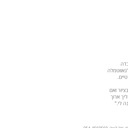
בדה
לגאווטמלה
ציור ואם
ליך ארוך
 לי."
ר: 054-4560569