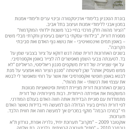
בוגרת הטכניון בלימודי ארכיטקטורה ובינוי ערים ולימודי אמנות
במכון אבני ללימודי אמנות ועיצוב בתל אביב.
"הציור מהווה חלק מרכזי בחיי כבר משנות ילדותי המוקדמות"
מספרת דורית, "בילדותי עסקתי ברישום בעיפרון וחקרתי מבלי משים
– באופן תמים ואינטואיטיבי – את נושא גוף האדם ואת סביבתי
הקרובה".
בשנים האחרונות דורית שמה דגש דווקא על ציור בצבעי שמן על
בד. לטענתה צבעי השמן מאפשרים לה לצייר באופן אקספרסיבי.
על אף שציוריה של דורית משקפים סגנון ריאליסטי, הריאליזם "לא
ממש מעסיק אותה" שכן לשיטתה "סגנון הציור הוא אמצעי על מנת
לבטא באופן חופשי ואקספרסיבי את אשר על רוחי ומאפשר לי לבטא
את עצמי ואת רגשותי – את מהותי".
בשנים האחרונות דורית מציירת דמויות וסיטואציות מגוונות
המשקפות את אמירתה הייחודית. רבות מיצירותיה של דורית
מתמודדות עם סוגיית הבדידות אותה חווה האדם בעולם המודרני.
לפי דורית החיים בעיר הגדולה הם למעשה חיי בדידות כאשר האדם
חי "במרכז הבמה" מוקף במכרים אך למעשה חווה את חווית הלבד.
תערוכות:
אוקטובר 2009 – "מקרוב" תערוכת יחיד, גלריה אפרת, גורדון ת"א
נובמבר 2010 – "סתיו" תערוכה קבוצתית, גלרינה, בת שלמה