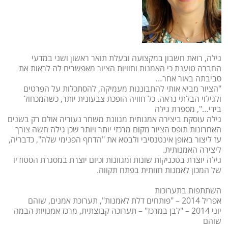
גילה, רואת חשבון במקצועה ובעלת תואר ראשון ושני במדעי
החברה טוענת כי האמנות וחוויות הציור מאפשרים לה לראות את
סביבתה באור אחר…
"הציור מביא אותי להתבוננות מעמיקה, להסתכלות על הפרטים
ולגילוי הבלתי נראה. כל חוויה הופכת צבעונית יותר, כשהמכחול
בידי…", מספרת גילה
גילה עוסקת ביצירה אמנותית מגוונת משחר נעוריה אולם רק בשנים
האחרונות תופס הציור מקום מרכזי יותר ויותר שכן גילה חשה צורך
עז ליצור באופן אינטנסיבי ולבטא את "הדחף הפנימי שלה", כדבריה,
ליצירה האמנותית.
גילה יוצרת בטכניקות שונות ומגוונות וכיום יוצרת במסגרת הסטודיו
של המכון לאמנות חזותית בפתח תקווה.
השתתפות בתערוכות
אפריל 2014 – "פותחים דלת לאמנות", תערוכת אמנים, שוהם
יוני 2014 – "לבן במרכז" – תערוכה קבוצתית, מרכז אמנויות הבמה
שוהם