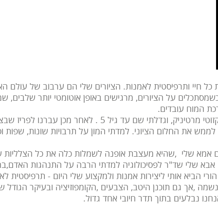
 כל חיי ותרפיסטית לאמנות. הציורים שלי הם ערבוב של עולם ה
כשמסתכלים על הציורים, מרגישים באופן אוטומטי יותר שלבים, שמ
כת המוח עובדים.
נולדתי באי הקריבי האקזוטי מרטיניק, וגדלתי שם עד גיל 5 . לא
ץ לממש את החלום הציוני. למדתי המון על תרבויות שונות, שפות ו
ל 5 לצייר עם אמא שלי ,שהיא מעצבת אופנה לשמלות כלה את כל הצלליו
עם אבא שלי שד"ר לפסיכולוגיה למדתי הרבה על התנהגות האדם,ב
הורי הביא אותי ליצירות אמנות ולמקצוע שלי היום - תרפיסטית לאו
שמה ,אך גם תוכנן היטב, הצבעים ,הקומפוזיציה ובעיקר הגודל של
חנו נבלעים בתוך תדר חיובי אחד גדול.