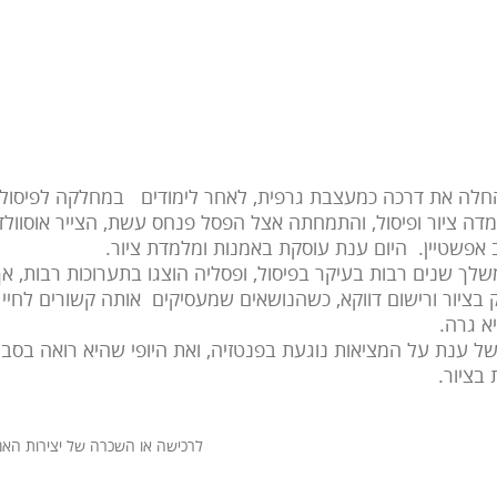
 בן, ילידת 1952, החלה את דרכה כמעצבת גרפית, לאחר לימודים במחלקה לפיסו
דה ציור ופיסול, והתמחתה אצל הפסל פנחס עשת, הצייר אוסוול
פשטיין. היום ענת עוסקת באמנות ומלמדת ציור.
ך שנים רבות בעיקר בפיסול, ופסליה הוצגו בתערוכות רבות, א
בציור ורישום דווקא, כשהנושאים שמעסיקים אותה קשורים לחיי הי
א גרה.
 ענת על המציאות נוגעת בפנטזיה, ואת היופי שהיא רואה בסבי
בציור.
לרכישה או השכרה של יצירות האמן, צור קש